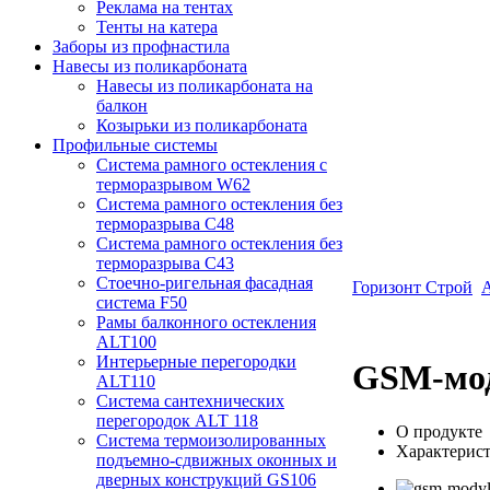
Реклама на тентах
Тенты на катера
Заборы из профнастила
Навесы из поликарбоната
Навесы из поликарбоната на
балкон
Козырьки из поликарбоната
Профильные системы
Система рамного остекления с
терморазрывом W62
Система рамного остекления без
терморазрыва C48
Система рамного остекления без
терморазрыва C43
Стоечно-ригельная фасадная
Горизонт Строй
А
система F50
Рамы балконного остекления
ALT100
Интерьерные перегородки
GSM-мо
ALT110
Система сантехнических
перегородок ALT 118
О продукте
Система термоизолированных
Характерис
подъемно-сдвижных оконных и
дверных конструкций GS106