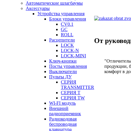
Автоматические шлагбаумы
Аксессуары
Устройства управления
Блоки управления
CV0.1
GC
ROLL
От руковод
Расцепители
LOCK
LOCK-N
LOCK-MINI
"Отличительн
Ключ-кнопки
продукции, б
Посты управления
комфорт в до
Выключатели
Пульты ДУ
СЕРИЯ
TRANSMITTER
СЕРИЯ T
СЕРИЯ TW
WI-FI модуль
Внешний
радиоприемник
Радиокодовая
беспроводная
клавиатура