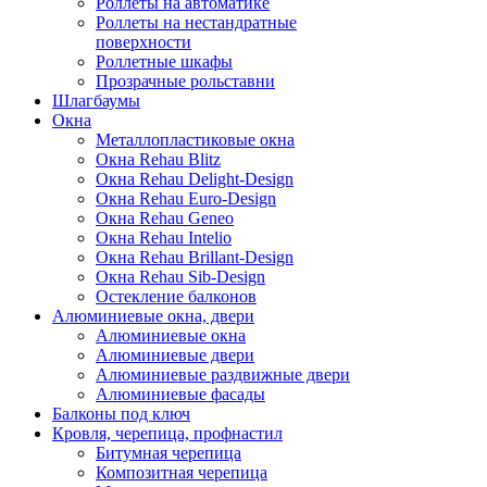
Роллеты на автоматике
Роллеты на нестандратные
поверхности
Роллетные шкафы
Прозрачные рольставни
Шлагбаумы
Окна
Металлопластиковые окна
Окна Rehau Blitz
Окна Rehau Delight-Design
Окна Rehau Euro-Design
Окна Rehau Geneo
Окна Rehau Intelio
Окна Rehau Вrillant-Design
Окна Rehau Sib-Design
Остекление балконов
Алюминиевые окна, двери
Алюминиевые окна
Алюминиевые двери
Алюминиевые раздвижные двери
Алюминиевые фасады
Балконы под ключ
Кровля, черепица, профнастил
Битумная черепица
Композитная черепица