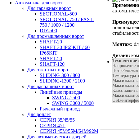
Автоматика для ворот
Применение
Для гаражных ворот
автоматичес
SECTIONAL-500
SECTIONAL-750 / FAST-
Преимущес
750 / 1000 / 1200
пользовател
DIY-500
стабильност
Для промышленных ворот
SHAFT-20
Монтаж:
бл
SHAFT-30 IP65KIT / 60
IP65KIT
Дизайн:
ком
SHAFT-50
Технические 
SHAFT-120
Напряжение п
Для откатных ворот
Потребляемая
SLIDING-300 / 800
Температура 
Максимальный
SLIDING-1300 / 2100
Максимальное
Для распашных ворот
Класс защиты
Линейные приводы
Максимальное
SWING-2500
USB-интерфе
SWING-3000 / 5000
Рычажный привод
Для роллет
СЕРИЯ 35/45/55
СЕРИЯ 45L
СЕРИЯ 45М/55M/64M/92M
Для автоматических дверей