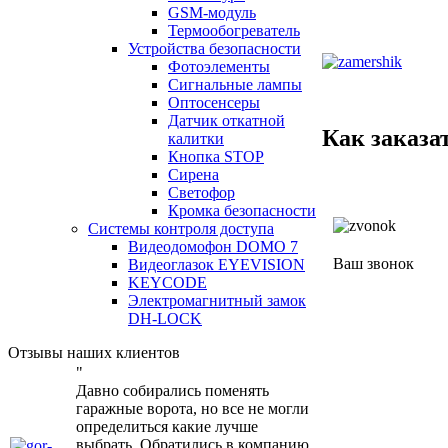
GSM-модуль
Термообогреватель
Устройства безопасности
Фотоэлементы
Сигнальные лампы
Оптосенсеры
Датчик откатной
Как заказа
калитки
Кнопка STOP
Сирена
Светофор
Кромка безопасности
Системы контроля доступа
Видеодомофон DOMO 7
Ваш звонок
Видеоглазок EYEVISION
KEYCODE
Электромагнитный замок
DH-LOCK
Отзывы наших клиентов
"
Давно собирались поменять
гаражные ворота, но все не могли
определиться какие лучше
выбрать. Обратились в компанию