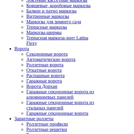
Локтевые кассетные маркизы
Ковшевые, коробовые маркизы
Балкон и патио маркизы
Витринные маркизы
Маркизы для зимнего сада
Террасные маркизы
Маркизы-ширмы
Террасная маркиза-зонт Latina
Flexy
Ворота
Секционные ворота
Автоматические ворота
Роллетные ворота
Откатные ворота
Распашные ворота
Гаражные ворота
Ворота Дорхан
Гаражные секционные ворота из
алюминиевых панелей
Гаражные секционные ворота из
стальных панелей
Гаражные секционные ворота
Защитные роллеты
Роллетные профили
Роллетные решетки