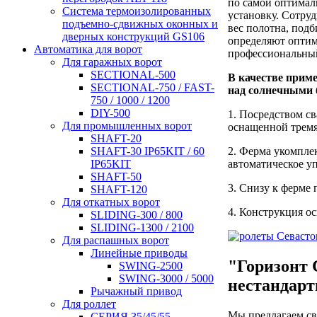
по самой оптимал
Система термоизолированных
установку. Сотру
подъемно-сдвижных оконных и
вес полотна, под
дверных конструкций GS106
определяют оптим
Автоматика для ворот
профессиональны
Для гаражных ворот
SECTIONAL-500
В качестве прим
SECTIONAL-750 / FAST-
над солнечными 
750 / 1000 / 1200
DIY-500
1. Посредством с
Для промышленных ворот
оснащенной трем
SHAFT-20
2. Ферма укомпле
SHAFT-30 IP65KIT / 60
автоматическое у
IP65KIT
SHAFT-50
3. Снизу к ферме 
SHAFT-120
Для откатных ворот
4. Конструкция о
SLIDING-300 / 800
SLIDING-1300 / 2100
Для распашных ворот
Линейные приводы
"Горизонт 
SWING-2500
SWING-3000 / 5000
нестандар
Рычажный привод
Для роллет
Мы предлагаем св
СЕРИЯ 35/45/55