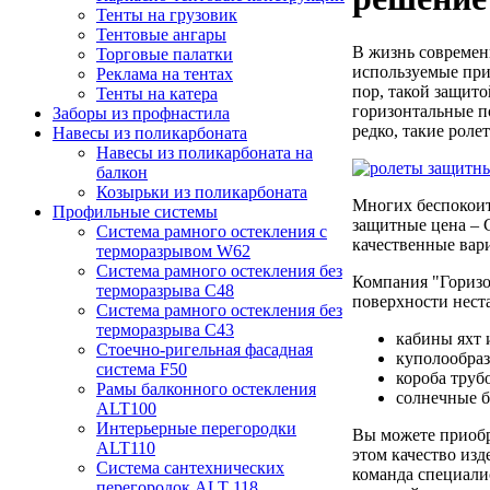
Тенты на грузовик
Тентовые ангары
В жизнь совреме
Торговые палатки
используемые при
Реклама на тентах
пор, такой защит
Тенты на катера
горизонтальные п
Заборы из профнастила
редко, такие рол
Навесы из поликарбоната
Навесы из поликарбоната на
балкон
Козырьки из поликарбоната
Многих беспокоит
Профильные системы
защитные цена – 
Система рамного остекления с
качественные вар
терморазрывом W62
Система рамного остекления без
Компания "Горизо
терморазрыва C48
поверхности нест
Система рамного остекления без
терморазрыва C43
кабины яхт 
Стоечно-ригельная фасадная
куполообраз
система F50
короба труб
Рамы балконного остекления
солнечные б
ALT100
Интерьерные перегородки
Вы можете приобр
ALT110
этом качество изд
Система сантехнических
команда специали
перегородок ALT 118