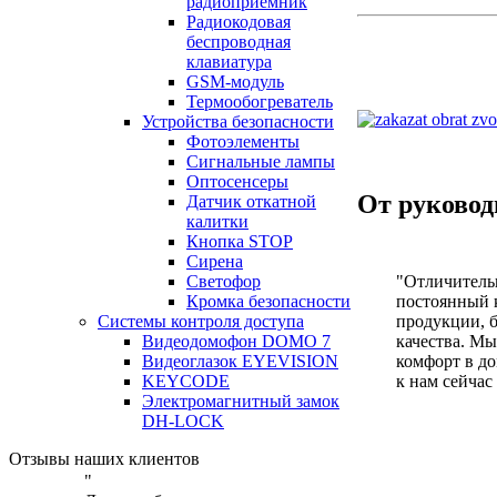
радиоприемник
Радиокодовая
беспроводная
клавиатура
GSM-модуль
Термообогреватель
Устройства безопасности
Фотоэлементы
Сигнальные лампы
Оптосенсеры
От руковод
Датчик откатной
калитки
Кнопка STOP
Сирена
"Отличитель
Светофор
постоянный к
Кромка безопасности
продукции, б
Системы контроля доступа
качества. Мы
Видеодомофон DOMO 7
комфорт в д
Видеоглазок EYEVISION
к нам сейчас
KEYCODE
Электромагнитный замок
DH-LOCK
Отзывы наших клиентов
"