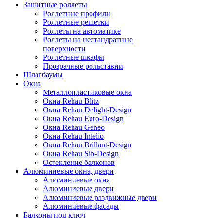
Защитные роллеты
Роллетные профили
Роллетные решетки
Роллеты на автоматике
Роллеты на нестандратные
поверхности
Роллетные шкафы
Прозрачные рольставни
Шлагбаумы
Окна
Металлопластиковые окна
Окна Rehau Blitz
Окна Rehau Delight-Design
Окна Rehau Euro-Design
Окна Rehau Geneo
Окна Rehau Intelio
Окна Rehau Вrillant-Design
Окна Rehau Sib-Design
Остекление балконов
Алюминиевые окна, двери
Алюминиевые окна
Алюминиевые двери
Алюминиевые раздвижные двери
Алюминиевые фасады
Балконы под ключ