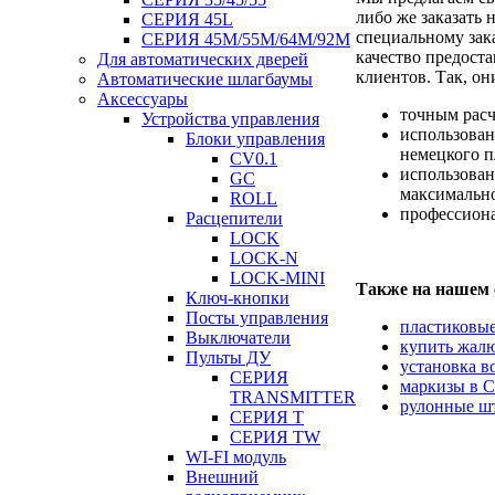
либо же заказать 
СЕРИЯ 45L
специальному зак
СЕРИЯ 45М/55M/64M/92M
качество предост
Для автоматических дверей
клиентов. Так, он
Автоматические шлагбаумы
Аксессуары
точным рас
Устройства управления
использован
Блоки управления
немецкого п
CV0.1
использован
GC
максимально
ROLL
профессиона
Расцепители
LOCK
LOCK-N
LOCK-MINI
Также на нашем 
Ключ-кнопки
Посты управления
пластиковые
Выключатели
купить жалю
Пульты ДУ
установка в
СЕРИЯ
маркизы в С
TRANSMITTER
рулонные шт
СЕРИЯ T
СЕРИЯ TW
WI-FI модуль
Внешний