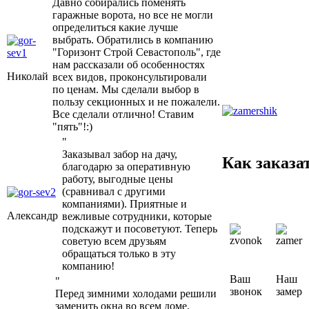
Давно собирались поменять
гаражные ворота, но все не могли
определиться какие лучше
выбрать. Обратились в компанию
"Горизонт Строй Севастополь", где
нам рассказали об особенностях
Николай
всех видов, проконсультировали
по ценам. Мы сделали выбор в
пользу секционных и не пожалели.
Все сделали отлично! Ставим
"пять"!:)
"
Заказывал забор на дачу,
Как заказа
благодарю за оперативную
работу, выгодные цены
(сравнивал с другими
компаниями). Приятные и
Александр
вежливые сотрудники, которые
подскажут и посоветуют. Теперь
советую всем друзьям
обращаться только в эту
компанию!
Ваш
Наш
"
звонок
замер
Перед зимними холодами решили
заменить окна во всем доме.