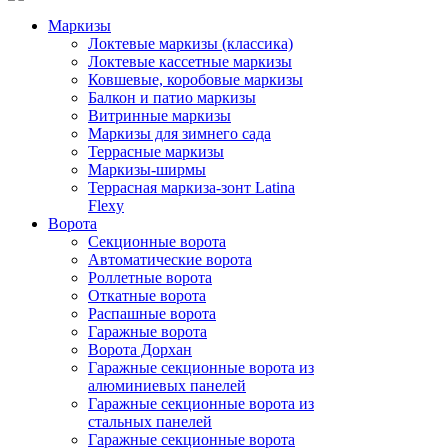
Маркизы
Локтевые маркизы (классика)
Локтевые кассетные маркизы
Ковшевые, коробовые маркизы
Балкон и патио маркизы
Витринные маркизы
Маркизы для зимнего сада
Террасные маркизы
Маркизы-ширмы
Террасная маркиза-зонт Latina
Flexy
Ворота
Секционные ворота
Автоматические ворота
Роллетные ворота
Откатные ворота
Распашные ворота
Гаражные ворота
Ворота Дорхан
Гаражные секционные ворота из
алюминиевых панелей
Гаражные секционные ворота из
стальных панелей
Гаражные секционные ворота