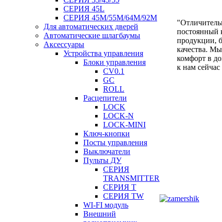
СЕРИЯ 45L
СЕРИЯ 45М/55M/64M/92M
"Отличитель
Для автоматических дверей
постоянный к
Автоматические шлагбаумы
продукции, б
Аксессуары
качества. Мы
Устройства управления
комфорт в д
Блоки управления
к нам сейчас
CV0.1
GC
ROLL
Расцепители
LOCK
LOCK-N
LOCK-MINI
Ключ-кнопки
Посты управления
Выключатели
Пульты ДУ
СЕРИЯ
TRANSMITTER
СЕРИЯ T
СЕРИЯ TW
WI-FI модуль
Внешний