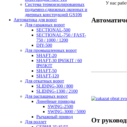
У нас раб
Система термоизолированных
подъемно-сдвижных оконных и
дверных конструкций GS106
Автоматич
Автоматика для ворот
Для гаражных ворот
SECTIONAL-500
SECTIONAL-750 / FAST-
750 / 1000 / 1200
DIY-500
Для промышленных ворот
SHAFT-20
SHAFT-30 IP65KIT / 60
IP65KIT
SHAFT-50
SHAFT-120
Для откатных ворот
SLIDING-300 / 800
SLIDING-1300 / 2100
Для распашных ворот
Линейные приводы
SWING-2500
SWING-3000 / 5000
Рычажный привод
От руковод
Для роллет
СЕРИЯ 35/45/55