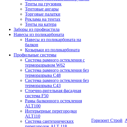
Тенты на грузовик
Тентовые ангары
Торговые палатки
Реклама на тентах
Тенты на катера
Заборы из профнастила
Навесы из поликарбоната
Навесы из поликарбоната на
балкон
Козырьки из поликарбоната
Профильные системы
Система рамного остекления с
терморазрывом W62
Система рамного остекления без
терморазрыва C48
Система рамного остекления без
терморазрыва C43
Стоечно-ригельная фасадная
система F50
Рамы балконного остекления
ALT100
Интерьерные перегородки
ALT110
Горизонт Строй
А
Система сантехнических
перегородок ALT 118