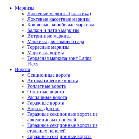
Маркизы
Локтевые маркизы (классика)
Локтевые кассетные маркизы
Ковшевые, коробовые маркизы
Балкон и патио маркизы
Витринные маркизы
Маркизы для зимнего сада
Террасные маркизы
Маркизы-ширмы
Террасная маркиза-зонт Latina
Flexy
Ворота
Секционные ворота
Автоматические ворота
Роллетные ворота
Откатные ворота
Распашные ворота
Гаражные ворота
Ворота Дорхан
Гаражные секционные ворота из
алюминиевых панелей
Гаражные секционные ворота из
стальных панелей
Гаражные секционные ворота