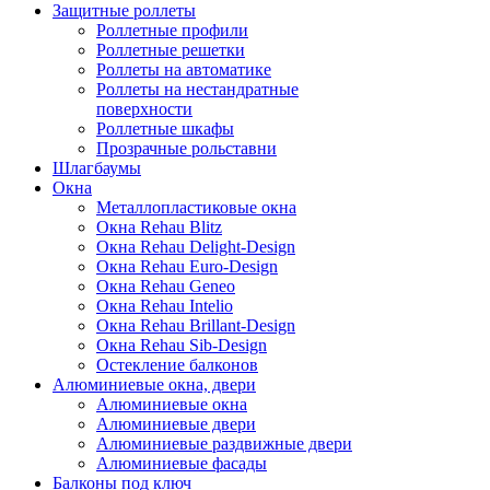
Защитные роллеты
Роллетные профили
Роллетные решетки
Роллеты на автоматике
Роллеты на нестандратные
поверхности
Роллетные шкафы
Прозрачные рольставни
Шлагбаумы
Окна
Металлопластиковые окна
Окна Rehau Blitz
Окна Rehau Delight-Design
Окна Rehau Euro-Design
Окна Rehau Geneo
Окна Rehau Intelio
Окна Rehau Вrillant-Design
Окна Rehau Sib-Design
Остекление балконов
Алюминиевые окна, двери
Алюминиевые окна
Алюминиевые двери
Алюминиевые раздвижные двери
Алюминиевые фасады
Балконы под ключ