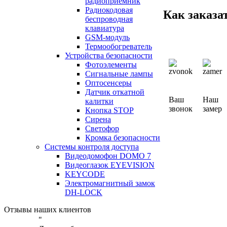
радиоприемник
Радиокодовая
Как заказа
беспроводная
клавиатура
GSM-модуль
Термообогреватель
Устройства безопасности
Фотоэлементы
Сигнальные лампы
Оптосенсеры
Датчик откатной
Ваш
Наш
калитки
звонок
замер
Кнопка STOP
Сирена
Светофор
Кромка безопасности
Системы контроля доступа
Видеодомофон DOMO 7
Видеоглазок EYEVISION
KEYCODE
Электромагнитный замок
DH-LOCK
Отзывы наших клиентов
"