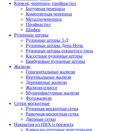
Кровля, черепица, профнастил
Битумная черепица
Композитная черепица
Металлочерепица
Профнастил
Шифер
Рулонные шторы
Рулонные шторы 3-Д
Рулонные шторы День-Ночь
Рулонные шторы открытого типа
Кассетные рулонные шторы
Бамбуковые рулонные шторы
Жалюзи
Горизонтальные жалюзи
Вертикальные жалюзи
Деревянные жалюзи
Жалюзи-плиссе
Мультифактурные жалюзи
Фотожалюзи
Сетки москитные
Рулонная москитная сетка
Рамочная москитная сетка
Дверные сетки
Накрытия из ПВХ и брезента
Каркасно-тентовые конструкции