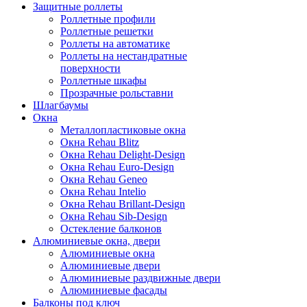
Защитные роллеты
Роллетные профили
Роллетные решетки
Роллеты на автоматике
Роллеты на нестандратные
поверхности
Роллетные шкафы
Прозрачные рольставни
Шлагбаумы
Окна
Металлопластиковые окна
Окна Rehau Blitz
Окна Rehau Delight-Design
Окна Rehau Euro-Design
Окна Rehau Geneo
Окна Rehau Intelio
Окна Rehau Вrillant-Design
Окна Rehau Sib-Design
Остекление балконов
Алюминиевые окна, двери
Алюминиевые окна
Алюминиевые двери
Алюминиевые раздвижные двери
Алюминиевые фасады
Балконы под ключ