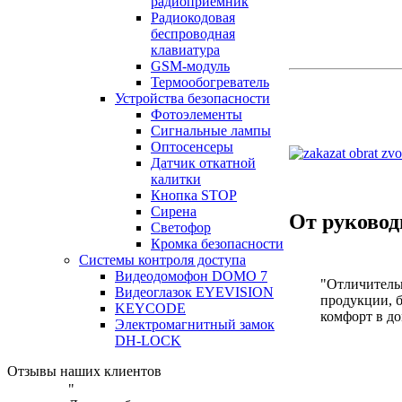
радиоприемник
Радиокодовая
беспроводная
клавиатура
GSM-модуль
Термообогреватель
Устройства безопасности
Фотоэлементы
Сигнальные лампы
Оптосенсеры
Датчик откатной
калитки
Кнопка STOP
Сирена
От руковод
Светофор
Кромка безопасности
Системы контроля доступа
Видеодомофон DOMO 7
"Отличительн
Видеоглазок EYEVISION
продукции, б
KEYCODE
комфорт в до
Электромагнитный замок
DH-LOCK
Отзывы наших клиентов
"