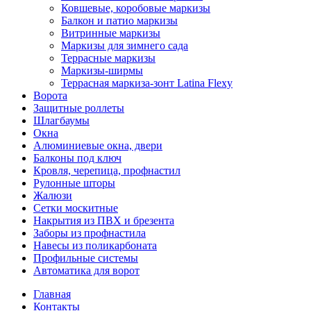
Ковшевые, коробовые маркизы
Балкон и патио маркизы
Витринные маркизы
Маркизы для зимнего сада
Террасные маркизы
Маркизы-ширмы
Террасная маркиза-зонт Latina Flexy
Ворота
Защитные роллеты
Шлагбаумы
Окна
Алюминиевые окна, двери
Балконы под ключ
Кровля, черепица, профнастил
Рулонные шторы
Жалюзи
Сетки москитные
Накрытия из ПВХ и брезента
Заборы из профнастила
Навесы из поликарбоната
Профильные системы
Автоматика для ворот
Главная
Контакты