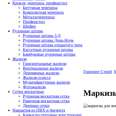
Кровля, черепица, профнастил
Битумная черепица
Композитная черепица
Металлочерепица
Профнастил
Шифер
Рулонные шторы
Рулонные шторы 3-Д
Рулонные шторы День-Ночь
Рулонные шторы открытого типа
Кассетные рулонные шторы
Бамбуковые рулонные шторы
Жалюзи
Горизонтальные жалюзи
Вертикальные жалюзи
Горизонт Строй
Деревянные жалюзи
Жалюзи-плиссе
Мультифактурные жалюзи
Фотожалюзи
Маркизы
Сетки москитные
Рулонная москитная сетка
Рамочная москитная сетка
Дверные сетки
Накрытия из ПВХ и брезента
Каркасно-тентовые конструкции