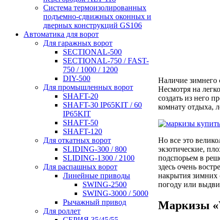
Система термоизолированных
подъемно-сдвижных оконных и
дверных конструкций GS106
Автоматика для ворот
Для гаражных ворот
SECTIONAL-500
SECTIONAL-750 / FAST-
750 / 1000 / 1200
DIY-500
Наличие зимнего 
Для промышленных ворот
Несмотря на легко
SHAFT-20
создать из него п
SHAFT-30 IP65KIT / 60
комнату отдыха, 
IP65KIT
SHAFT-50
SHAFT-120
Но все это велико
Для откатных ворот
экзотические, пло
SLIDING-300 / 800
подспорьем в реш
SLIDING-1300 / 2100
здесь очень вост
Для распашных ворот
накрытия зимних 
Линейные приводы
погоду или выдви
SWING-2500
SWING-3000 / 5000
Рычажный привод
Маркизы «
Для роллет
СЕРИЯ 35/45/55