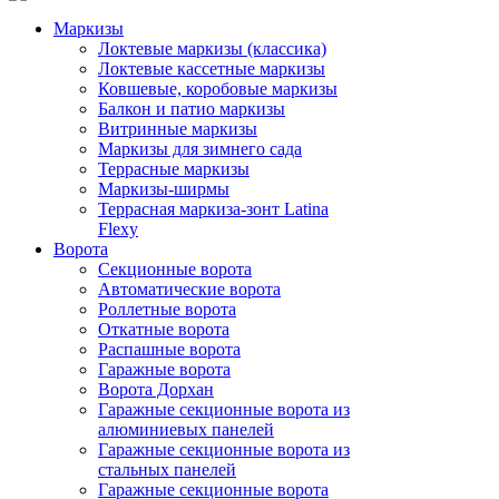
Маркизы
Локтевые маркизы (классика)
Локтевые кассетные маркизы
Ковшевые, коробовые маркизы
Балкон и патио маркизы
Витринные маркизы
Маркизы для зимнего сада
Террасные маркизы
Маркизы-ширмы
Террасная маркиза-зонт Latina
Flexy
Ворота
Секционные ворота
Автоматические ворота
Роллетные ворота
Откатные ворота
Распашные ворота
Гаражные ворота
Ворота Дорхан
Гаражные секционные ворота из
алюминиевых панелей
Гаражные секционные ворота из
стальных панелей
Гаражные секционные ворота