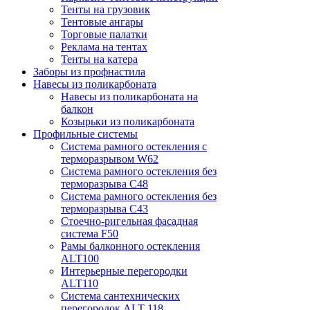
Тенты на грузовик
Тентовые ангары
Торговые палатки
Реклама на тентах
Тенты на катера
Заборы из профнастила
Навесы из поликарбоната
Навесы из поликарбоната на
балкон
Козырьки из поликарбоната
Профильные системы
Система рамного остекления с
терморазрывом W62
Система рамного остекления без
терморазрыва C48
Система рамного остекления без
терморазрыва C43
Стоечно-ригельная фасадная
система F50
Рамы балконного остекления
ALT100
Интерьерные перегородки
ALT110
Система сантехнических
перегородок ALT 118