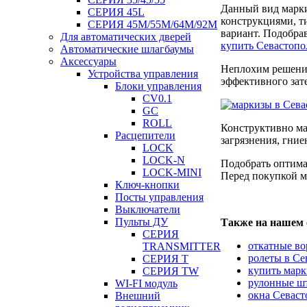
Данный вид марки
СЕРИЯ 45L
конструкциями, т
СЕРИЯ 45М/55M/64M/92M
вариант. Подобра
Для автоматических дверей
купить Севастопо
Автоматические шлагбаумы
Аксессуары
Неплохим решение
Устройства управления
эффективного зат
Блоки управления
CV0.1
GC
ROLL
Конструктивно ма
Расцепители
загрязнения, гни
LOCK
LOCK-N
Подобрать оптима
LOCK-MINI
Перед покупкой м
Ключ-кнопки
Посты управления
Выключатели
Пульты ДУ
Также на нашем 
СЕРИЯ
откатные во
TRANSMITTER
ролеты в Се
СЕРИЯ T
купить марк
СЕРИЯ TW
рулонные шт
WI-FI модуль
окна Севаст
Внешний