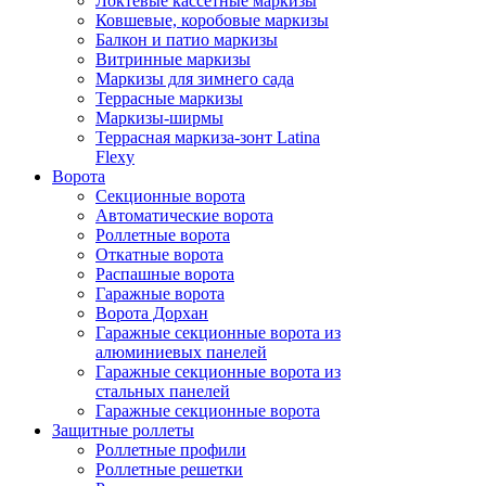
Локтевые кассетные маркизы
Ковшевые, коробовые маркизы
Балкон и патио маркизы
Витринные маркизы
Маркизы для зимнего сада
Террасные маркизы
Маркизы-ширмы
Террасная маркиза-зонт Latina
Flexy
Ворота
Секционные ворота
Автоматические ворота
Роллетные ворота
Откатные ворота
Распашные ворота
Гаражные ворота
Ворота Дорхан
Гаражные секционные ворота из
алюминиевых панелей
Гаражные секционные ворота из
стальных панелей
Гаражные секционные ворота
Защитные роллеты
Роллетные профили
Роллетные решетки