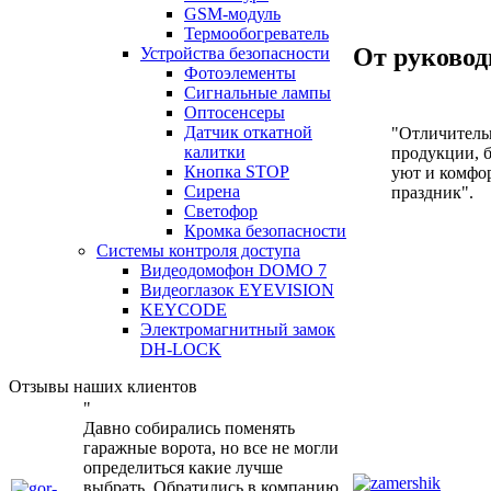
GSM-модуль
Термообогреватель
От руковод
Устройства безопасности
Фотоэлементы
Сигнальные лампы
Оптосенсеры
Датчик откатной
"Отличительн
калитки
продукции, б
Кнопка STOP
уют и комфор
Сирена
праздник".
Светофор
Кромка безопасности
Системы контроля доступа
Видеодомофон DOMO 7
Видеоглазок EYEVISION
KEYCODE
Электромагнитный замок
DH-LOCK
Отзывы наших клиентов
"
Давно собирались поменять
гаражные ворота, но все не могли
определиться какие лучше
выбрать. Обратились в компанию