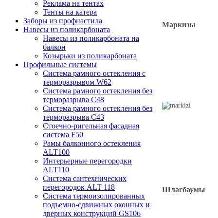
Реклама на тентах
Тенты на катера
Заборы из профнастила
Маркизы
Навесы из поликарбоната
Навесы из поликарбоната на
балкон
Козырьки из поликарбоната
Профильные системы
Система рамного остекления с
терморазрывом W62
Система рамного остекления без
терморазрыва C48
Система рамного остекления без
терморазрыва C43
Стоечно-ригельная фасадная
система F50
Рамы балконного остекления
ALT100
Интерьерные перегородки
ALT110
Система сантехнических
перегородок ALT 118
Шлагбаумы
Система термоизолированных
подъемно-сдвижных оконных и
дверных конструкций GS106