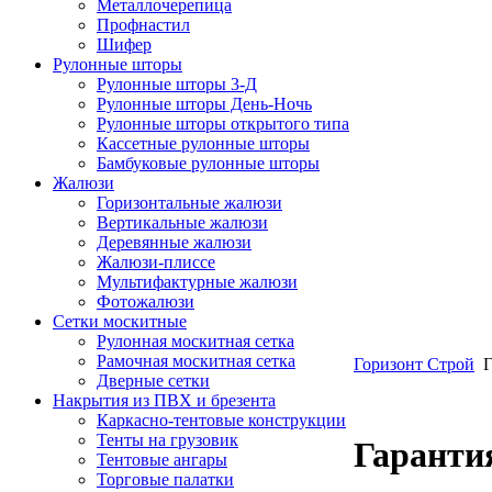
Металлочерепица
Профнастил
Шифер
Рулонные шторы
Рулонные шторы 3-Д
Рулонные шторы День-Ночь
Рулонные шторы открытого типа
Кассетные рулонные шторы
Бамбуковые рулонные шторы
Жалюзи
Горизонтальные жалюзи
Вертикальные жалюзи
Деревянные жалюзи
Жалюзи-плиссе
Мультифактурные жалюзи
Фотожалюзи
Сетки москитные
Рулонная москитная сетка
Рамочная москитная сетка
Горизонт Строй
Г
Дверные сетки
Накрытия из ПВХ и брезента
Каркасно-тентовые конструкции
Тенты на грузовик
Гаранти
Тентовые ангары
Торговые палатки