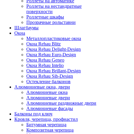
Роллеты на автоматике
Роллеты на нестандратные
поверхности
Роллетные шкафы
Прозрачные рольставни
Шлагбаумы
Окна
Металлопластиковые окна
Окна Rehau Blitz
Окна Rehau Delight-Design
Окна Rehau Euro-Design
Окна Rehau Geneo
Окна Rehau Intelio
Окна Rehau Вrillant-Design
Окна Rehau Sib-Design
Остекление балконов
Алюминиевые окна, двери
Алюминиевые окна
Алюминиевые двери
Алюминиевые раздвижные двери
Алюминиевые фасады
Балконы под ключ
Кровля, черепица, профнастил
Битумная черепица
Композитная черепица