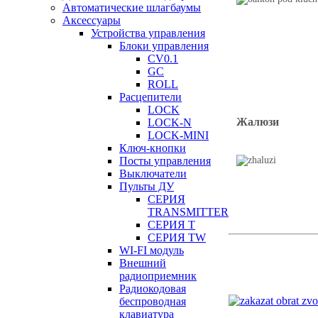
Автоматические шлагбаумы
Аксессуары
Устройства управления
Блоки управления
CV0.1
GC
ROLL
Расцепители
LOCK
Жалюзи
LOCK-N
LOCK-MINI
Ключ-кнопки
Посты управления
Выключатели
Пульты ДУ
СЕРИЯ
TRANSMITTER
СЕРИЯ T
СЕРИЯ TW
WI-FI модуль
Внешний
радиоприемник
Радиокодовая
беспроводная
клавиатура