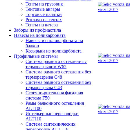
Тенты на грузовик
Тентовые ангары
Торговые палатки
Реклама на тентах
Тенты на катера
Заборы из профнастила
Навесы из поликарбоната
Навесы из поликарбоната на
балкон
Козырьки из поликарбоната
Профильные системы
Система рамного остекления с
терморазрывом W62
Система рамного остекления без
терморазрыва C48
Система рамного остекления без
терморазрыва C43
Стоечно-ригельная фасадная
система F50
Рамы балконного остекления
ALT100
Интерьерные перегородки
ALT110
Система сантехнических
перегородок ALT 118