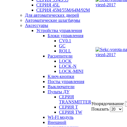
СЕРИЯ 45L
СЕРИЯ 45М/55M/64M/92M
Для автоматических дверей
Автоматические шлагбаумы
Аксессуары
Устройства управления
Блоки управления
CV0.1
GC
ROLL
Расцепители
LOCK
LOCK-N
LOCK-MINI
Ключ-кнопки
Посты управления
Выключатели
Пульты ДУ
СЕРИЯ
TRANSMITTER
Упорядочивание
СЕРИЯ T
Показать
СЕРИЯ TW
WI-FI модуль
Внешний