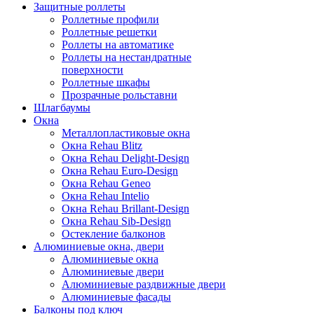
Защитные роллеты
Роллетные профили
Роллетные решетки
Роллеты на автоматике
Роллеты на нестандратные
поверхности
Роллетные шкафы
Прозрачные рольставни
Шлагбаумы
Окна
Металлопластиковые окна
Окна Rehau Blitz
Окна Rehau Delight-Design
Окна Rehau Euro-Design
Окна Rehau Geneo
Окна Rehau Intelio
Окна Rehau Вrillant-Design
Окна Rehau Sib-Design
Остекление балконов
Алюминиевые окна, двери
Алюминиевые окна
Алюминиевые двери
Алюминиевые раздвижные двери
Алюминиевые фасады
Балконы под ключ