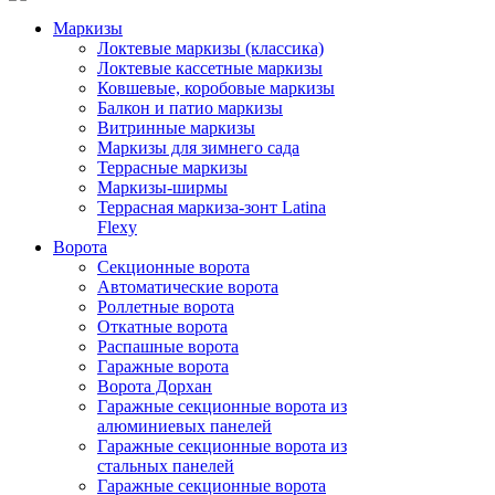
Маркизы
Локтевые маркизы (классика)
Локтевые кассетные маркизы
Ковшевые, коробовые маркизы
Балкон и патио маркизы
Витринные маркизы
Маркизы для зимнего сада
Террасные маркизы
Маркизы-ширмы
Террасная маркиза-зонт Latina
Flexy
Ворота
Секционные ворота
Автоматические ворота
Роллетные ворота
Откатные ворота
Распашные ворота
Гаражные ворота
Ворота Дорхан
Гаражные секционные ворота из
алюминиевых панелей
Гаражные секционные ворота из
стальных панелей
Гаражные секционные ворота