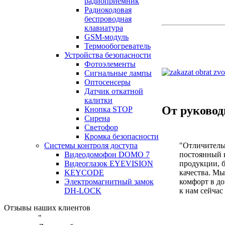
радиоприемник
Радиокодовая
беспроводная
клавиатура
GSM-модуль
Термообогреватель
Устройства безопасности
Фотоэлементы
Сигнальные лампы
Оптосенсеры
Датчик откатной
калитки
От руковод
Кнопка STOP
Сирена
Светофор
Кромка безопасности
"Отличитель
Системы контроля доступа
постоянный к
Видеодомофон DOMO 7
продукции, б
Видеоглазок EYEVISION
качества. Мы
KEYCODE
комфорт в д
Электромагнитный замок
к нам сейчас
DH-LOCK
Отзывы наших клиентов
"