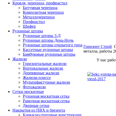
Кровля, черепица, профнастил
Битумная черепица
Композитная черепица
Металлочерепица
Профнастил
Шифер
Рулонные шторы
Рулонные шторы 3-Д
Рулонные шторы День-Ночь
Рулонные шторы открытого типа
Горизонт Строй
С
Кассетные рулонные шторы
металла, работы 2
Бамбуковые рулонные шторы
Жалюзи
У нас раб
Горизонтальные жалюзи
Вертикальные жалюзи
Деревянные жалюзи
Жалюзи-плиссе
Мультифактурные жалюзи
Фотожалюзи
Сетки москитные
Рулонная москитная сетка
Рамочная москитная сетка
Дверные сетки
Накрытия из ПВХ и брезента
Каркасно-тентовые конструкции